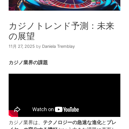
カジノトレンド予測：未来
の展望
11月 27, 2025
by
Daniela Tremblay
カジノ業界の課題
カジノ業界は、
テクノロジーの急速な進化
と
プレ