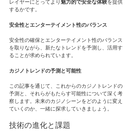
レイヤーにとってより
魅力的で安全な体験
を提供
するかです。
安全性とエンターテイメント性のバランス
安全性の確保とエンターテイメント性のバランス
を取りながら、新たなトレンドを予測し、活用す
ることが求められています。
カジノトレンドの予測と可能性
この記事を通じて、これからのカジノトレンドの
予測と、それらがもたらす可能性について深く考
察します。未来のカジノシーンをどのように変え
ていくのか、一緒に探求していきましょう。
技術の進化と課題