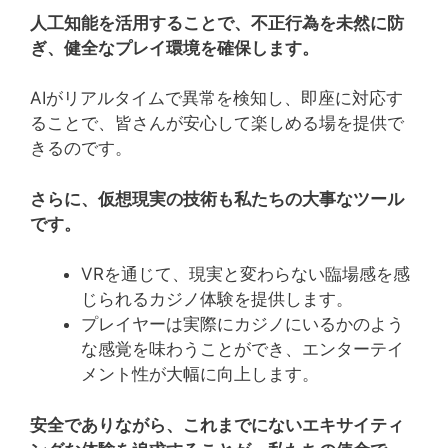
人工知能を活用することで、不正行為を未然に防
ぎ、健全なプレイ環境を確保します。
AIがリアルタイムで異常を検知し、即座に対応す
ることで、皆さんが安心して楽しめる場を提供で
きるのです。
さらに、仮想現実の技術も私たちの大事なツール
です。
VRを通じて、現実と変わらない臨場感を感
じられるカジノ体験を提供します。
プレイヤーは実際にカジノにいるかのよう
な感覚を味わうことができ、エンターテイ
メント性が大幅に向上します。
安全でありながら、これまでにないエキサイティ