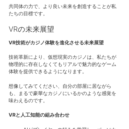
共同体の力で、より良い未来を創造することが私
たちの目標です。
VRの未来展望
VR技術がカジノ体験を進化させる未来展望
技術革新により、仮想現実のカジノは、私たちが
物理的に存在しなくてもリアルで魅力的なゲーム
体験を提供できるようになります。
想像してみてください、自分の部屋に居ながら
も、まるで豪華なカジノにいるかのような感覚を
味わえるのです。
VRと人工知能の組み合わせ