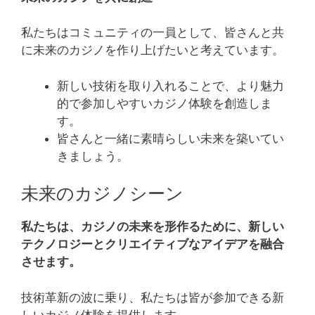
私たちはコミュニティの一員として、皆さんと共
に未来のカジノを作り上げたいと考えています。
新しい技術を取り入れることで、より魅力
的で参加しやすいカジノ体験を創造しま
す。
皆さんと一緒に素晴らしい未来を築いてい
きましょう。
未来のカジノシーン
私たちは、カジノの未来を形作るために、新しい
テクノロジーとクリエイティブなアイデアを融合
させます。
技術革新の波に乗り、私たちは皆が参加できる新
しいカジノ体験を提供します。