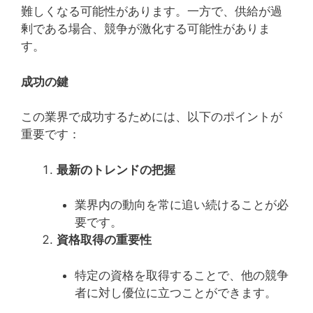
難しくなる可能性があります。一方で、供給が過
剰である場合、競争が激化する可能性がありま
す。
成功の鍵
この業界で成功するためには、以下のポイントが
重要です：
最新のトレンドの把握
業界内の動向を常に追い続けることが必
要です。
資格取得の重要性
特定の資格を取得することで、他の競争
者に対し優位に立つことができます。