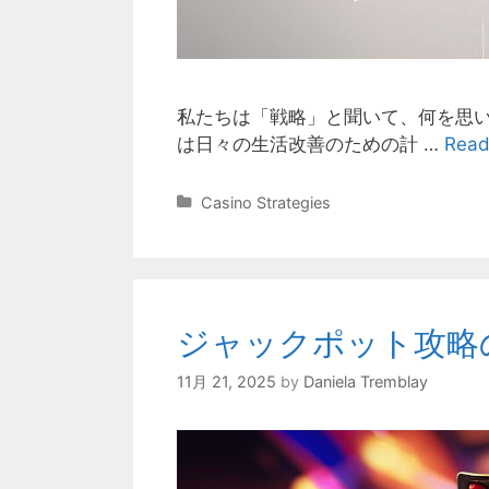
私たちは「戦略」と聞いて、何を思
は日々の生活改善のための計 …
Read
Categories
Casino Strategies
ジャックポット攻略
11月 21, 2025
by
Daniela Tremblay