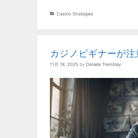
Categories
Casino Strategies
カジノビギナーが注
11月 18, 2025
by
Daniela Tremblay