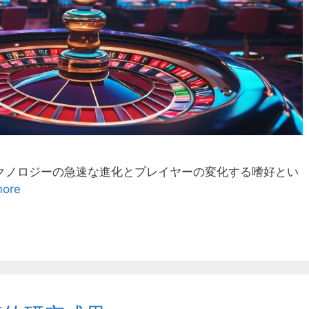
クノロジーの急速な進化とプレイヤーの変化する嗜好とい
次
more
世
代
カ
ジ
ノ
業
界