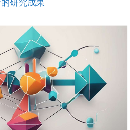
術的研究成果
の
ト
レ
ン
ド
予
測
と
将
来
性