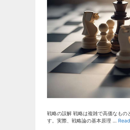
戦略の誤解 戦略は複雑で高価なもの
す。実際、戦略論の基本原理 …
Read