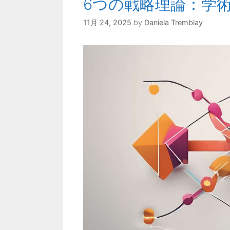
6つの戦略理論：学
11月 24, 2025
by
Daniela Tremblay