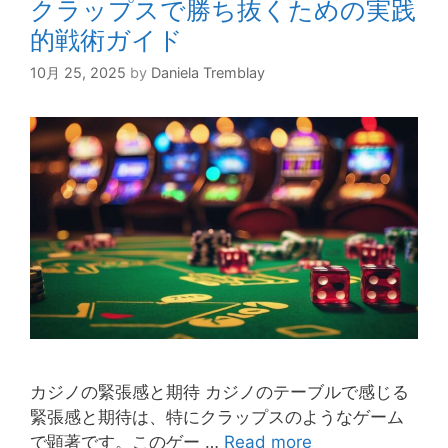
クラップスで勝ち抜くための実践
の
的戦術ガイド
戦
10月 25, 2025
by
Daniela Tremblay
略
神
話
カジノの緊張感と期待 カジノのテーブルで感じる
緊張感と期待は、特にクラップスのようなゲーム
ク
で顕著です。このゲー …
Read more