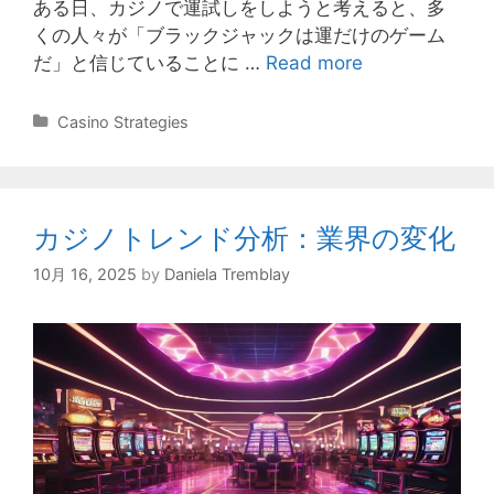
ある日、カジノで運試しをしようと考えると、多
くの人々が「ブラックジャックは運だけのゲーム
ブ
だ」と信じていることに …
Read more
ラ
ッ
Categories
Casino Strategies
ク
ジ
ャ
ッ
カジノトレンド分析：業界の変化
ク
10月 16, 2025
by
Daniela Tremblay
完
全
攻
略：
勝
率
を
上