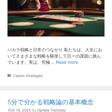
率
の
真
実
バカラ戦略と日常のつながり 私たちは、人生にお
いてさまざまな戦略を駆使して日々の課題に挑ん
究
でいます。実は、究極 …
Read more
極
の
Categories
Casino Strategies
バ
カ
ラ
戦
5分で分かる戦略論の基本概念
略
10月 19, 2025
by
Daniela Tremblay