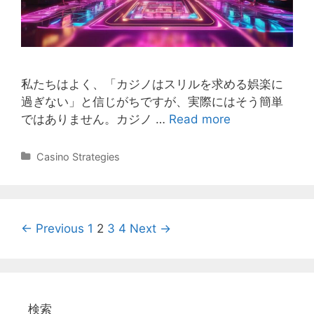
げ
る
究
極
の
私たちはよく、「カジノはスリルを求める娯楽に
メ
過ぎない」と信じがちですが、実際にはそう簡単
ソ
カ
ではありません。カジノ …
Read more
ッ
ジ
ド
ノ
Categories
Casino Strategies
ト
レ
ン
ド
Post
← Previous
1
2
3
4
Next →
分
navigation
析：
業
界
検索
の