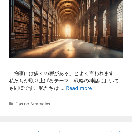
ー
ン
分
析
「物事には多くの層がある」とよく言われます。
私たちが取り上げるテーマ、戦略の神話において
プ
も同様です。私たちは …
Read more
ロ
が
Categories
Casino Strategies
語
る
8
つ