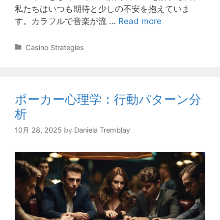
私たちはいつも期待と少しの不安を抱えていま
初
す。カラフルで音楽が流 …
Read more
心
者
Categories
Casino Strategies
が
知
っ
て
ポーカー心理学：行動パターン分
お
析
く
10月 28, 2025
by
Daniela Tremblay
べ
き
カ
ジ
ノ
ス
ロ
ッ